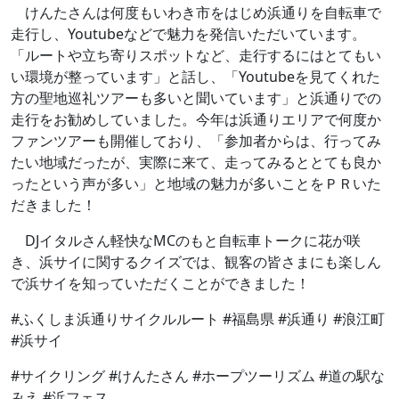
けんたさんは何度もいわき市をはじめ浜通りを自転車で
走行し、Youtubeなどで魅力を発信いただいています。
「ルートや立ち寄りスポットなど、走行するにはとてもい
い環境が整っています」と話し、「Youtubeを見てくれた
方の聖地巡礼ツアーも多いと聞いています」と浜通りでの
走行をお勧めしていました。今年は浜通りエリアで何度か
ファンツアーも開催しており、「参加者からは、行ってみ
たい地域だったが、実際に来て、走ってみるととても良か
ったという声が多い」と地域の魅力が多いことをＰＲいた
だきました！
DJイタルさん軽快なMCのもと自転車トークに花が咲
き、浜サイに関するクイズでは、観客の皆さまにも楽しん
で浜サイを知っていただくことができました！
#ふくしま浜通りサイクルルート #福島県 #浜通り #浪江町
#浜サイ
#サイクリング #けんたさん #ホープツーリズム #道の駅な
みえ #浜フェス