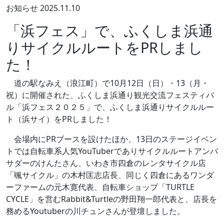
お知らせ
2025.11.10
「浜フェス」で、ふくしま浜通
りサイクルルートをPRしまし
た！
道の駅なみえ（浪江町）で10月12日（日）・13（月・
祝）に開催された、ふくしま浜通り観光交流フェスティバ
ル「浜フェス２０２５」で、ふくしま浜通りサイクルルー
ト（浜サイ）をPRしました！
会場内にPRブースを設けたほか、13日のステージイベン
トでは自転車系人気YouTuberでありサイクルルートアンバ
サダーのけんたさん、いわき市四倉のレンタサイクル店
「颯サイクル」の木村匡志店長、同じく四倉にあるワンダ
ーファームの元木寛代表、自転車ショップ「TURTLE
CYCLE」を営むRabbit&Turtleの野田翔一郎代表と、店長を
務めるYoutuberの川チュンさんが登壇しました。