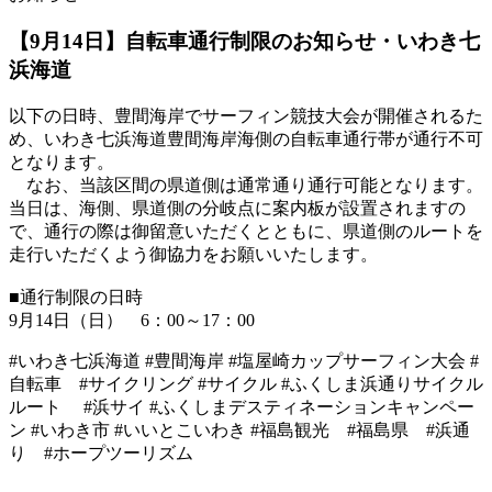
【9月14日】自転車通行制限のお知らせ・いわき七
浜海道
以下の日時、豊間海岸でサーフィン競技大会が開催されるた
め、いわき七浜海道豊間海岸海側の自転車通行帯が通行不可
となります。
なお、当該区間の県道側は通常通り通行可能となります。
当日は、海側、県道側の分岐点に案内板が設置されますの
で、通行の際は御留意いただくとともに、県道側のルートを
走行いただくよう御協力をお願いいたします。
■通行制限の日時
9月14日（日） 6：00～17：00
#いわき七浜海道 #豊間海岸 #塩屋崎カップサーフィン大会 #
自転車 #サイクリング #サイクル #ふくしま浜通りサイクル
ルート #浜サイ #ふくしまデスティネーションキャンペー
ン #いわき市 #いいとこいわき #福島観光 #福島県 #浜通
り #ホープツーリズム