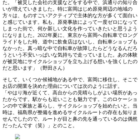
た。「被災した会社の支援などをする中で、浜通りの知り合
いが増えていきました。特に富岡はじめ原発周辺の地域の
方々は、ものすごいアクティブで主体的な方が多くて面白い
と感じています。私も、原発事故によって一度ゼロになって
しまった街で、何か新しい文化を作っていきたいと思うよう
になりました。2022年夏に、東京から富岡へ自転車でロング
ライドをした時、道中に飲食店はないし、自転車ショップも
なかった。真っ暗な中で自転車が故障したらどうなるんだろ
うという不安いっぱいな気持ちで走っていました。あの体験
が被災地にサイクルショップを立ち上げる想いを強くしたの
だと思います」（野田さん）
そして、いくつか候補地がある中で、富岡に移住し、そこで
お店の開業を決めた理由については次のように話す。
「やはり海が近くて、高台からの見晴らしがよい場所があっ
たからです。駅からも近いことも魅力です。このロケーショ
ンの中で家族と暮らし、サイクルショップを始めたいと。当
時は、福島県が整備を進めるサイクルルートの存在も知りま
せんでしたので、ルートが目と鼻の先を通っているのは偶然
だったんです（笑）」とのこと。