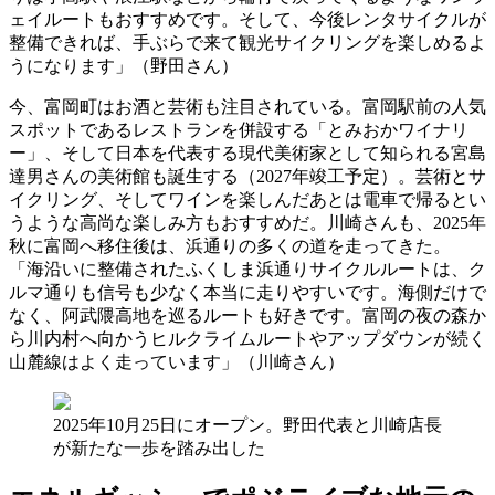
ェイルートもおすすめです。そして、今後レンタサイクルが
整備できれば、手ぶらで来て観光サイクリングを楽しめるよ
うになります」（野田さん）
今、富岡町はお酒と芸術も注目されている。富岡駅前の人気
スポットであるレストランを併設する「とみおかワイナリ
ー」、そして日本を代表する現代美術家として知られる宮島
達男さんの美術館も誕生する（2027年竣工予定）。芸術とサ
イクリング、そしてワインを楽しんだあとは電車で帰るとい
うような高尚な楽しみ方もおすすめだ。川崎さんも、2025年
秋に富岡へ移住後は、浜通りの多くの道を走ってきた。
「海沿いに整備されたふくしま浜通りサイクルルートは、ク
ルマ通りも信号も少なく本当に走りやすいです。海側だけで
なく、阿武隈高地を巡るルートも好きです。富岡の夜の森か
ら川内村へ向かうヒルクライムルートやアップダウンが続く
山麓線はよく走っています」（川崎さん）
2025年10月25日にオープン。野田代表と川崎店長
が新たな一歩を踏み出した