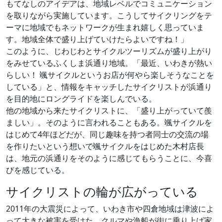
もてなしのアイデアは、地域レベルでコミュニケーション
を取りながら実施しています。こうしてサイクリングをテ
ーマに地域でもネットワークが生まれ嬉しく思っていま
す。地域全体で盛り上げていけたらよいですね！」
このように、じわじわとサイクルツーリズムが盛り上がり
をみせているふくしま浜通り地域。「最近、いわきが熱い
らしい！ 颯サイクルというお店が何やら楽しそうなことを
している」と、情報をキャッチしたサイクリストが浜通り
を目的地にロングライドを楽しんでいる。
他の地域から来たサイクリストに、「盛り上がっていて羨
ましい」。そのように言われることもある。颯サイクルを
はじめて4年ほどだが、同じ趣味を持つ者同士の交流の場
を作りたいという想いで颯サイクルをはじめた木村店長
は、地元の浜通りをそのように感じてもらうことに、今喜
びを感じている。
サイクリストの輪が広がっている
2011年の大震災によって、いわき市や四倉地域は津波によ
って大きな被害を受けた。クルマや漁船が街に乗り上げ家