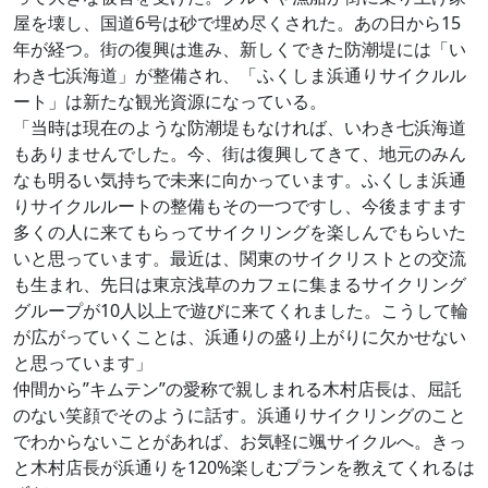
屋を壊し、国道6号は砂で埋め尽くされた。あの日から15
年が経つ。街の復興は進み、新しくできた防潮堤には「い
わき七浜海道」が整備され、「ふくしま浜通りサイクルル
ート」は新たな観光資源になっている。
「当時は現在のような防潮堤もなければ、いわき七浜海道
もありませんでした。今、街は復興してきて、地元のみん
なも明るい気持ちで未来に向かっています。ふくしま浜通
りサイクルルートの整備もその一つですし、今後ますます
多くの人に来てもらってサイクリングを楽しんでもらいた
いと思っています。最近は、関東のサイクリストとの交流
も生まれ、先日は東京浅草のカフェに集まるサイクリング
グループが10人以上で遊びに来てくれました。こうして輪
が広がっていくことは、浜通りの盛り上がりに欠かせない
と思っています」
仲間から”キムテン”の愛称で親しまれる木村店長は、屈託
のない笑顔でそのように話す。浜通りサイクリングのこと
でわからないことがあれば、お気軽に颯サイクルへ。きっ
と木村店長が浜通りを120%楽しむプランを教えてくれるは