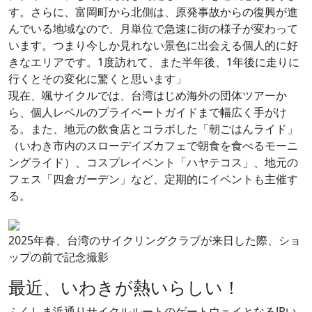
す。さらに、富岡町から北側は、原発事故からの復興が進
んでいる地域なので、月単位で急速に街の様子が変わって
います。つまり今しか見れない景色に出会える個人的に好
きなエリアです。1度訪れて、また半年後、1年後に走りに
行くとその変化に驚くと思います」
現在、颯サイクルでは、台湾はじめ海外の団体ツアーか
ら、個人レベルのプライベートガイドまで幅広く手がけ
る。また、地元の飲食店とコラボした「朝ごはんライド」
（いわき市内のスローデイズカフェで朝食を食べるモーニ
ングライド）、コスプレイベント「ハヤテコス」、地元の
フェス「四倉ガーデン」など、定期的にイベントも主催す
る。
2025年春、台湾のサイクリングクラブが来日した際、ショ
ップの前で記念撮影
最近、いわきが熱いらしい！
ふくしま浜通りサイクルルートのゲートウェイとなるJRい