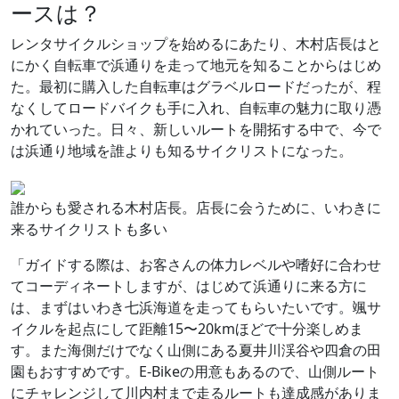
ースは？
レンタサイクルショップを始めるにあたり、木村店長はと
にかく自転車で浜通りを走って地元を知ることからはじめ
た。最初に購入した自転車はグラベルロードだったが、程
なくしてロードバイクも手に入れ、自転車の魅力に取り憑
かれていった。日々、新しいルートを開拓する中で、今で
は浜通り地域を誰よりも知るサイクリストになった。
誰からも愛される木村店長。店長に会うために、いわきに
来るサイクリストも多い
「ガイドする際は、お客さんの体力レベルや嗜好に合わせ
てコーディネートしますが、はじめて浜通りに来る方に
は、まずはいわき七浜海道を走ってもらいたいです。颯サ
イクルを起点にして距離15〜20kmほどで十分楽しめま
す。また海側だけでなく山側にある夏井川渓谷や四倉の田
園もおすすめです。E-Bikeの用意もあるので、山側ルート
にチャレンジして川内村まで走るルートも達成感がありま